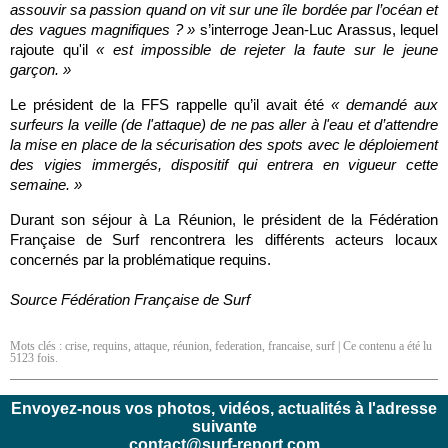
assouvir sa passion quand on vit sur une île bordée par l’océan et
des vagues magnifiques ? »
s’interroge Jean-Luc Arassus, lequel
rajoute qu'il
« est impossible de rejeter la faute sur le jeune
garçon. »
Le président de la FFS rappelle qu’il avait été
« demandé aux
surfeurs la veille (de l'attaque) de ne pas aller à l'eau et d’attendre
la mise en place de la sécurisation des spots avec le déploiement
des vigies immergés, dispositif qui entrera en vigueur cette
semaine. »
Durant son séjour à La Réunion, le président de la Fédération
Française de Surf rencontrera les différents acteurs locaux
concernés par la problématique requins.
Source Fédération Française de Surf
Mots clés :
crise
,
requins
,
attaque
,
réunion
,
federation
,
francaise
,
surf
| Ce contenu a été lu
5123 fois.
Envoyez-nous vos photos, vidéos, actualités à l'adresse
suivante
contact@surf-report.com