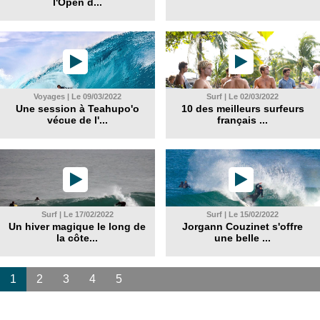
l'Open d...
Voyages | Le 09/03/2022
Surf | Le 02/03/2022
Une session à Teahupo'o
10 des meilleurs surfeurs
vécue de l'...
français ...
Surf | Le 17/02/2022
Surf | Le 15/02/2022
Un hiver magique le long de
Jorgann Couzinet s'offre
la côte...
une belle ...
1
2
3
4
5