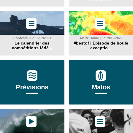
Contests | Le 15/02/2023
Alerte Houle | Le 29/12/2022
Le calendrier des
#bestof | Épisode de houle
compétitions fédé...
exceptio...
Prévisions
Matos