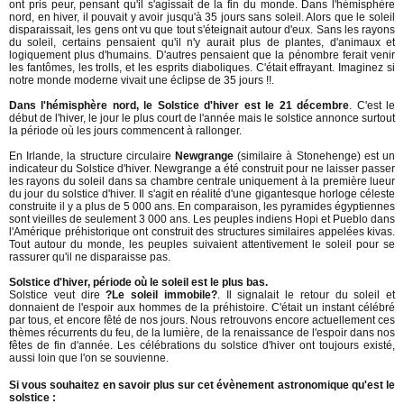
ont pris peur, pensant qu'il s'agissait de la fin du monde. Dans l'hémisphère
nord, en hiver, il pouvait y avoir jusqu'à 35 jours sans soleil. Alors que le soleil
disparaissait, les gens ont vu que tout s'éteignait autour d'eux. Sans les rayons
du soleil, certains pensaient qu'il n'y aurait plus de plantes, d'animaux et
logiquement plus d'humains. D'autres pensaient que la pénombre ferait venir
les fantômes, les trolls, et les esprits diaboliques. C'était effrayant. Imaginez si
notre monde moderne vivait une éclipse de 35 jours !!.
Dans l'hémisphère nord, le Solstice d'hiver est le 21 décembre
. C'est le
début de l'hiver, le jour le plus court de l'année mais le solstice annonce surtout
la période où les jours commencent à rallonger.
En Irlande, la structure circulaire
Newgrange
(similaire à Stonehenge) est un
indicateur du Solstice d'hiver. Newgrange a été construit pour ne laisser passer
les rayons du soleil dans sa chambre centrale uniquement à la première lueur
du jour du solstice d'hiver. Il s'agit en réalité d'une gigantesque horloge céleste
construite il y a plus de 5 000 ans. En comparaison, les pyramides égyptiennes
sont vieilles de seulement 3 000 ans. Les peuples indiens Hopi et Pueblo dans
l'Amérique préhistorique ont construit des structures similaires appelées kivas.
Tout autour du monde, les peuples suivaient attentivement le soleil pour se
rassurer qu'il ne disparaisse pas.
Solstice d'hiver, période où le soleil est le plus bas.
Solstice veut dire
?Le soleil immobile?
. Il signalait le retour du soleil et
donnaient de l'espoir aux hommes de la préhistoire. C'était un instant célébré
par tous, et encore fêté de nos jours. Nous retrouvons encore actuellement ces
thèmes récurrents du feu, de la lumière, de la renaissance de l'espoir dans nos
fêtes de fin d'année. Les célébrations du solstice d'hiver ont toujours existé,
aussi loin que l'on se souvienne.
Si vous souhaitez en savoir plus sur cet évènement astronomique qu'est le
solstice :