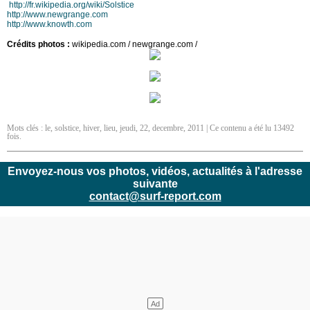
http://fr.wikipedia.org/wiki/Solstice
http://www.newgrange.com
http://www.knowth.com
Crédits photos :
wikipedia.com / newgrange.com /
Mots clés :
le
,
solstice
,
hiver
,
lieu
,
jeudi
,
22
,
decembre
,
2011
| Ce contenu a été lu 13492
fois.
Envoyez-nous vos photos, vidéos, actualités à l'adresse
suivante
contact@surf-report.com