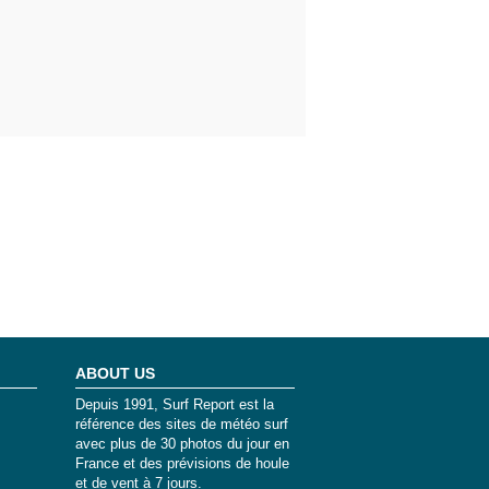
ABOUT US
Depuis 1991, Surf Report est la
référence des sites de météo surf
avec plus de 30 photos du jour en
France et des prévisions de houle
et de vent à 7 jours.