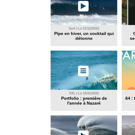
Surf | Le 21/12/2022
Pipe en hiver, un cocktail qui
détonne
se
XXL | Le 15/11/2022
Portfolio : première de
64 :
l'année à Nazaré