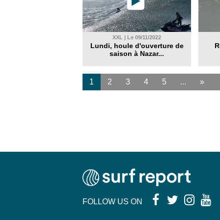
XXL | Le 09/11/2022
Lundi, houle d'ouverture de
R
saison à Nazar...
1
2
3
4
5
...
»
FOLLOW US ON