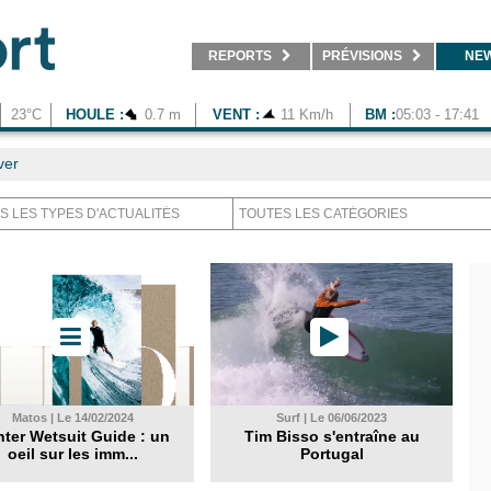
REPORTS
PRÉVISIONS
NE
23°C
HOULE :
0.7 m
VENT :
11 Km/h
BM :
05:03 - 17:41
ver
Matos | Le 14/02/2024
Surf | Le 06/06/2023
ter Wetsuit Guide : un
Tim Bisso s'entraîne au
oeil sur les imm...
Portugal