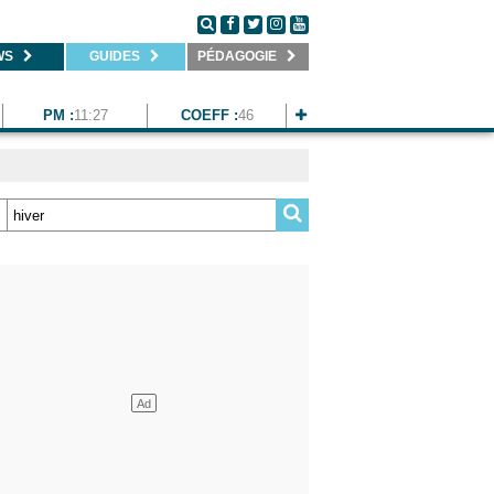
WS
GUIDES
PÉDAGOGIE
PM :
11:27
COEFF :
46