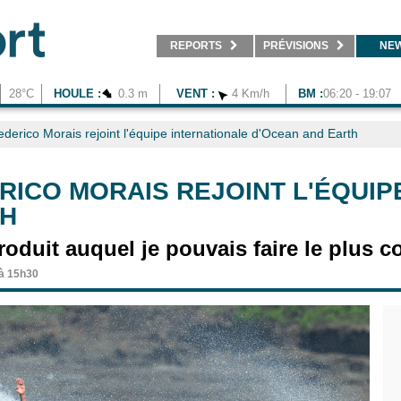
REPORTS
PRÉVISIONS
NE
28°C
HOULE :
0.3 m
VENT :
4 Km/h
BM :
06:20 - 19:07
ederico Morais rejoint l'équipe internationale d'Ocean and Earth
RICO MORAIS REJOINT L'ÉQUIP
TH
roduit auquel je pouvais faire le plus c
 à 15h30