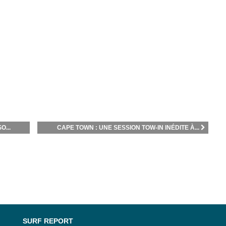
O...
CAPE TOWN : UNE SESSION TOW-IN INÉDITE À...
SURF REPORT