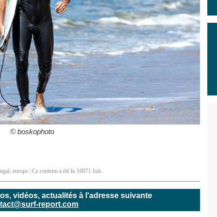
© boskophoto
tugal
,
europe
| Ce contenu a été lu 10071 fois.
, vidéos, actualités à l'adresse suivante
tact@surf-report.com