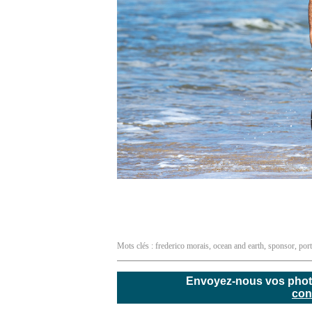
Mots clés :
frederico morais
,
ocean and earth
,
sponsor
,
por
Envoyez-nous vos photos
con