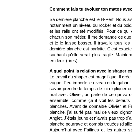
Comment fais tu évoluer ton matos avec O
Sa dernière planche est le H-Perf. Nous av
notamment un niveau du rocker et du poids 
et les rails ont été modifiés. Pour ce qui c
chacun son métier. Il me demande ce que j
et je le laisse bosser. Il travaille tous l
dernière planche est parfaite. C'est exact
sachant qu'elle serait plus fragile. Mainten
en deux (rires).
A quel point la relation avec le shaper e
Le travail du shaper est magnifique. Il crée
vague. Peu importe le niveau ou le gabarit d
savoir prendre le temps de lui expliquer ce
mal avec Olivier, on parle de ce qui va o
ensemble, comme ça il voit les défauts e
planches. Avant de connaitre Olivier et F
planche, j'ai surfé pas mal de vieux oigno
Anglet. J'étais jeune et n'avais pas trop d
planche pourrave et combis trouées (d'aill
Aujourd'hui avec Fatlines et les autres 