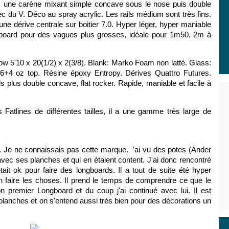
c une carène mixant simple concave sous le nose puis double
ec du V. Déco au spray acrylic. Les rails médium sont très fins.
 une dérive centrale sur boitier 7.0. Hyper léger, hyper maniable
gboard pour des vagues plus grosses, idéale pour 1m50, 2m à
w 5'10 x 20(1/2) x 2(3/8). Blank: Marko Foam non latté. Glass:
 6+4 oz top. Résine époxy Entropy. Dérives Quattro Futures.
s plus double concave, flat rocker. Rapide, maniable et facile à
 Fatlines de différentes tailles, il a une gamme très large de
ns. Je ne connaissais pas cette marque. 'ai vu des potes (Ander
avec ses planches et qui en étaient content. J'ai donc rencontré
tait ok pour faire des longboards. Il a tout de suite été hyper
en faire les choses. Il prend le temps de comprendre ce que le
on premier Longboard et du coup j'ai continué avec lui. Il est
lanches et on s'entend aussi très bien pour des décorations un