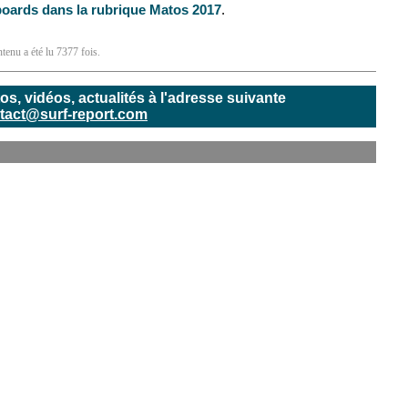
boards dans la rubrique Matos 2017
.
tenu a été lu 7377 fois.
, vidéos, actualités à l'adresse suivante
tact@surf-report.com