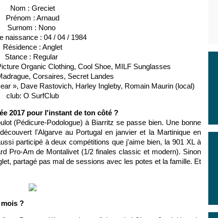
Nom : Greciet
Prénom : Arnaud
Surnom : Nono
e naissance : 04 / 04 / 1984
Résidence : Anglet
Stance : Regular
Picture Organic Clothing, Cool Shoe, MILF Sunglasses
 Madrague, Corsaires, Secret Landes
ear », Dave Rastovich, Harley Ingleby, Romain Maurin (local)
club: O SurfClub
e 2017 pour l'instant de ton côté ?
ulot (Pédicure-Podologue) à Biarritz se passe bien. Une bonne
écouvert l'Algarve au Portugal en janvier et la Martinique en
aussi participé à deux compétitions que j'aime bien, la 901 XL à
rd Pro-Am de Montalivet (1/2 finales classic et modern). Sinon
let, partagé pas mal de sessions avec les potes et la famille. Et
 mois ?