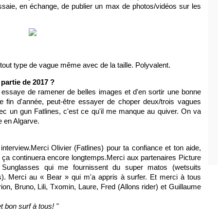
essaie, en échange, de publier un max de photos/vidéos sur les
tout type de vague même avec de la taille. Polyvalent.
partie de 2017 ?
et essaye de ramener de belles images et d'en sortir une bonne
te fin d'année, peut-être essayer de choper deux/trois vagues
ec un gun Fatlines, c'est ce qu'il me manque au quiver. On va
e en Algarve.
nterview.Merci Olivier (Fatlines) pour ta confiance et ton aide,
e ça continuera encore longtemps.Merci aux partenaires Picture
 Sunglasses qui me fournissent du super matos (wetsuits
s). Merci au « Bear » qui m'a appris à surfer. Et merci à tous
on, Bruno, Lili, Txomin, Laure, Fred (Allons rider) et Guillaume
t bon surf à tous! "