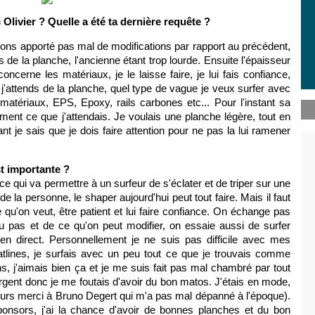
livier ? Quelle a été ta dernière requête ?
ons apporté pas mal de modifications par rapport au précédent,
de la planche, l'ancienne étant trop lourde. Ensuite l'épaisseur
oncerne les matériaux, je le laisse faire, je lui fais confiance,
'attends de la planche, quel type de vague je veux surfer avec
es matériaux, EPS, Epoxy, rails carbones etc... Pour l'instant sa
ement ce que j'attendais. Je voulais une planche légère, tout en
ant je sais que je dois faire attention pour ne pas la lui ramener
st importante ?
 ce qui va permettre à un surfeur de s'éclater et de triper sur une
e la personne, le shaper aujourd'hui peut tout faire. Mais il faut
 qu'on veut, être patient et lui faire confiance. On échange pas
u pas et de ce qu'on peut modifier, on essaie aussi de surfer
n direct. Personnellement je ne suis pas difficile avec mes
atlines, je surfais avec un peu tout ce que je trouvais comme
ns, j'aimais bien ça et je me suis fait pas mal chambré par tout
'argent donc je me foutais d'avoir du bon matos. J'étais en mode,
eurs merci à Bruno Degert qui m'a pas mal dépanné à l'époque).
sponsors, j'ai la chance d'avoir de bonnes planches et du bon