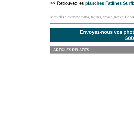
>> Retrouvez les
planches Fatlines Surf
Mots clés :
interview matos
,
fatlines
,
arnaud greciet
| Ce con
Envoyez-nous vos photos
con
ARTICLES RELATIFS