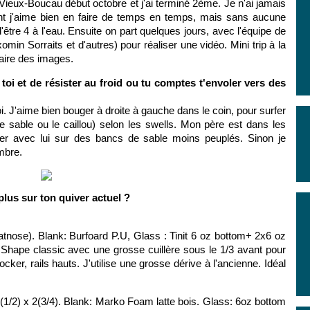
Vieux-Boucau début octobre et j'ai terminé 2ème. Je n'ai jamais
ant j'aime bien en faire de temps en temps, mais sans aucune
 d'être 4 à l'eau. Ensuite on part quelques jours, avec l'équipe de
min Sorraits et d'autres) pour réaliser une vidéo. Mini trip à la
aire des images.
 toi et de résister au froid ou tu comptes t'envoler vers des
i. J'aime bien bouger à droite à gauche dans le coin, pour surfer
 le sable ou le caillou) selon les swells. Mon père est dans les
er avec lui sur des bancs de sable moins peuplés. Sinon je
mbre.
lus sur ton quiver actuel ?
tnose). Blank: Burfoard P.U, Glass : Tinit 6 oz bottom+ 2x6 oz
r. Shape classic avec une grosse cuillère sous le 1/3 avant pour
ker, rails hauts. J'utilise une grosse dérive à l'ancienne. Idéal
2(1/2) x 2(3/4). Blank: Marko Foam latte bois. Glass: 6oz bottom