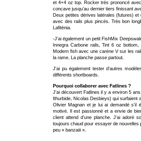
et 4+4 oz top. Rocker très prononcé ave
concave jusqu'au dernier tiers finissant av
Deux petites dérives latérales (futures) et
avec des rails plus pincés. Très bon lon
Lafiténia.
-J'ai également un petit FishMix Deepswalo
Innegra Carbone rails, Tint 6 oz bottom,
Modern fish avec une carène V sur les rail
la rame. La planche passe partout.
J'ai pu également tester d'autres modèles
différents shortboards.
Pourquoi collaborer avec Fatlines ?
J'ai découvert Fatlines il y a environ 5 a
Ithurbide, Nicolas Desbieys) qui surfaient 
Olivier Magnan et je lui ai demandé s'il é
motivé. Il est passionné et a envie de bi
client attend d'une planche. J'ai adoré s
toujours chaud pour essayer de nouvelles p
peu « banzaiii ».