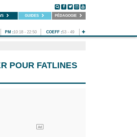
WS
GUIDES
PÉDAGOGIE
PM :
10:18 - 22:50
COEFF :
53 - 49
ER POUR FATLINES