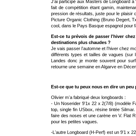
J'ai participé aux Masters de Longboard à 
fait de compétition étant gamin, mainten
pression de résultats, juste pour le plaisir
Picture Organic Clothing (Bruno Degert, Txo
cool, dans le Pays Basque espagnol pour f
Est-ce tu prévois de passer l'hiver chez
destinations plus chaudes ?
Je vais passer l'automne et l'hiver chez mo
différents types et tailles de vagues (sur
Landes donc je monte souvent pour surf
retourne une semaine en Algarve en Déce
Est-ce que tu peux nous en dire un peu p
Olivier m'a fabriqué deux longboards :
- Un Noserider 9'1x 22 x 2(7/8) (modèle Fa
top, single fin USbox, résine tintée Silma
faire des noses et une carène en V. Flat Roc
pour les petites vagues.
-L'autre Longboard (H-Perf) est un 9'1 x 2