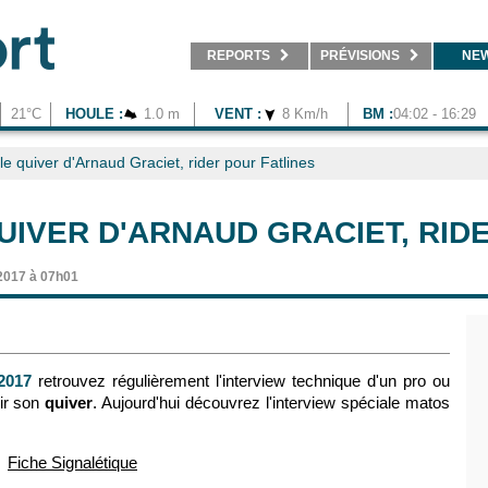
REPORTS
PRÉVISIONS
NE
21°C
HOULE :
1.0 m
VENT :
8 Km/h
BM :
04:02 - 16:29
le quiver d'Arnaud Graciet, rider pour Fatlines
UIVER D'ARNAUD GRACIET, RID
2017 à 07h01
2017
retrouvez régulièrement l'interview technique d'un pro ou
rir son
quiver
. Aujourd'hui découvrez l'interview spéciale matos
Fiche Signalétique