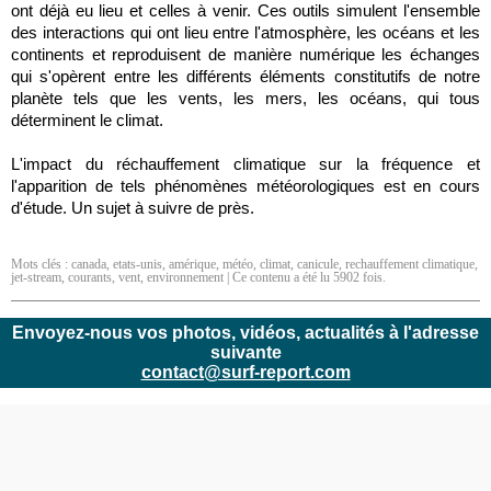
ont déjà eu lieu et celles à venir. Ces outils simulent l'ensemble
des interactions qui ont lieu entre l'atmosphère, les océans et les
continents et reproduisent de manière numérique les échanges
qui s'opèrent entre les différents éléments constitutifs de notre
planète tels que les vents, les mers, les océans, qui tous
déterminent le climat.
L'impact du réchauffement climatique sur la fréquence et
l'apparition de tels phénomènes météorologiques est en cours
d'étude. Un sujet à suivre de près.
Mots clés :
canada
,
etats-unis
,
amérique
,
météo
,
climat
,
canicule
,
rechauffement climatique
,
jet-stream
,
courants
,
vent
,
environnement
| Ce contenu a été lu 5902 fois.
Envoyez-nous vos photos, vidéos, actualités à l'adresse
suivante
contact@surf-report.com