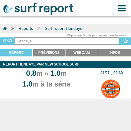
Reports
Surf report Hendaye
Cliquez sur l'étoile pour ajouter aux favoris
SPOT
REPORT
PRÉVISIONS
WEBCAM
INFOS
REPORT HENDAYE PAR NEW SCHOOL SURF
0.8
1.0
m »
m
01/07 _ 09:30
1.0
m à la série