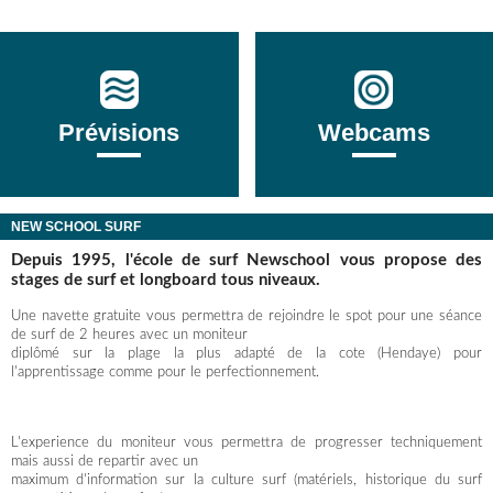
Prévisions
Webcams
NEW SCHOOL SURF
Depuis 1995, l'école de surf Newschool vous propose des
stages de surf et longboard tous niveaux.
Une navette gratuite vous permettra de rejoindre le spot pour une séance
de surf de 2 heures avec un moniteur
diplômé sur la plage la plus adapté de la cote (Hendaye) pour
l'apprentissage comme pour le perfectionnement.
L'experience du moniteur vous permettra de progresser techniquement
mais aussi de repartir avec un
maximum d'information sur la culture surf (matériels, historique du surf