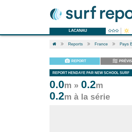
LACANAU
Reports
France
Pays 
REPORT
PRÉVIS
REPORT HENDAYE PAR NEW SCHOOL SURF
0.0
0.2
m »
m
0.2
m à la série