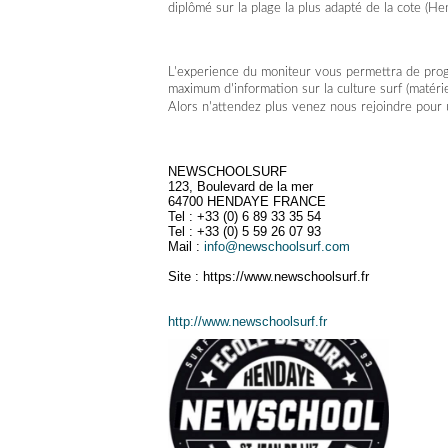
diplômé sur la plage la plus adapté de la cote (
L'experience du moniteur vous permettra de prog
maximum d'information sur la culture surf (matériel
Alors n'attendez plus venez nous rejoindre pour 
NEWSCHOOLSURF
123, Boulevard de la mer
64700 HENDAYE FRANCE
Tel : +33 (0) 6 89 33 35 54
Tel : +33 (0) 5 59 26 07 93
Mail :
info@newschoolsurf.com
Site : https://www.newschoolsurf.fr
http://www.newschoolsurf.fr