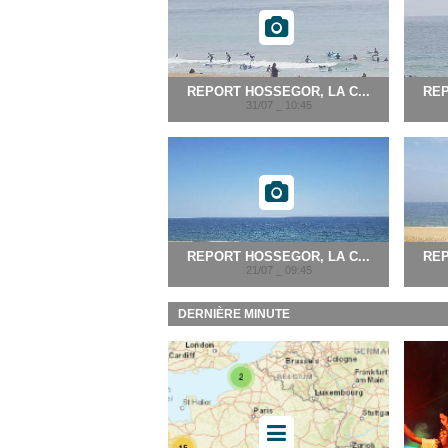
REPORT HOSSEGOR, LA C...
REP
31/07 _ 10:45
REPORT HOSSEGOR, LA C...
REP
21/07 _ 09:45
DERNIÈRE MINUTE