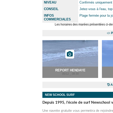
NIVEAU
Confirmés uniquement 
CONSEIL
Jetez-vous à l'eau, top 
INFOS
Plage fermée pour la j
COMMERCIALES
Les horaires des marées présentées ci-des
P
REPORT HENDAYE
05/12 _ 08:30
A
NEW SCHOOL SURF
Depuis 1995, l'école de surf Newschool v
Une navette gratuite vous permettra de rejoindr