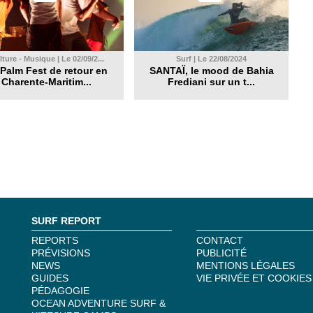
ture - Musique | Le 02/09/2...
Surf | Le 22/08/2024
Palm Fest de retour en
SANTAÏ, le mood de Bahia
Charente-Maritim...
Frediani sur un t...
SURF REPORT
REPORTS
CONTACT
PRÉVISIONS
PUBLICITÉ
NEWS
MENTIONS LÉGALES
GUIDES
VIE PRIVÉE ET COOKIES
PÉDAGOGIE
OCEAN ADVENTURE SURF &