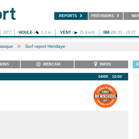
REPORTS
PRÉVISIONS
NE
28°C
HOULE :
0.3 m
VENT :
15 Km/h
BM :
06:20 - 19:07
Basque
Surf report Hendaye
IONS
WEBCAM
INFOS
S
04/09 _ 10:00