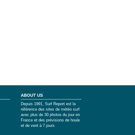
ABOUT US
Depuis 1991, Surf Report est la
référence des sites de météo surf
avec plus de 30 photos du jour en
France et des prévisions de houle
et de vent à 7 jours.