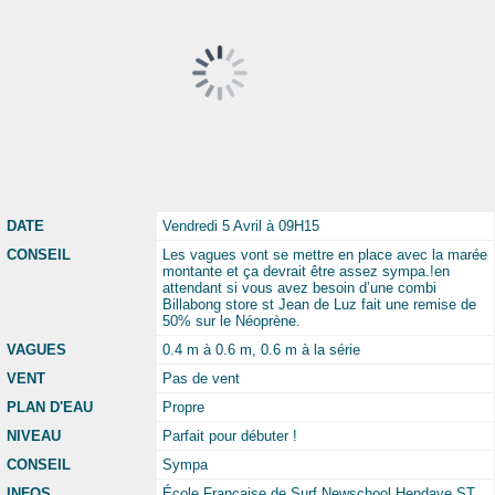
DATE
Vendredi 5 Avril à 09H15
CONSEIL
Les vagues vont se mettre en place avec la marée
montante et ça devrait être assez sympa.!en
attendant si vous avez besoin d’une combi
Billabong store st Jean de Luz fait une remise de
50% sur le Néoprène.
VAGUES
0.4 m à 0.6 m, 0.6 m à la série
VENT
Pas de vent
PLAN D'EAU
Propre
NIVEAU
Parfait pour débuter !
CONSEIL
Sympa
INFOS
École Française de Surf Newschool Hendaye ST