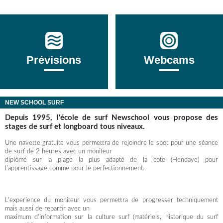
Prévisions
Webcams
NEW SCHOOL SURF
Depuis 1995, l'école de surf Newschool vous propose des
stages de surf et longboard tous niveaux.
Une navette gratuite vous permettra de rejoindre le spot pour une séance
de surf de 2 heures avec un moniteur
diplômé sur la plage la plus adapté de la cote (Hendaye) pour
l'apprentissage comme pour le perfectionnement.
L'experience du moniteur vous permettra de progresser techniquement
mais aussi de repartir avec un
maximum d'information sur la culture surf (matériels, historique du surf