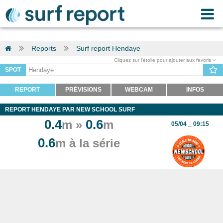
Reports
Surf report Hendaye
Cliquez sur l'étoile pour ajouter aux favoris
SPOT
REPORT
PRÉVISIONS
WEBCAM
INFOS
REPORT HENDAYE PAR NEW SCHOOL SURF
0.4
0.6
m »
m
05/04 _ 09:15
0.6
m à la série