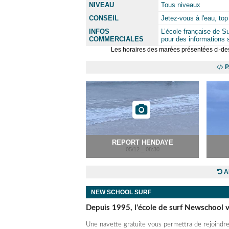
NIVEAU
Tous niveaux
CONSEIL
Jetez-vous à l'eau, top 
INFOS
L’école française de S
COMMERCIALES
pour des informations 
Les horaires des marées présentées ci-des
P
REPORT HENDAYE
05/12 _ 08:30
A
NEW SCHOOL SURF
Depuis 1995, l'école de surf Newschool v
Une navette gratuite vous permettra de rejoindr