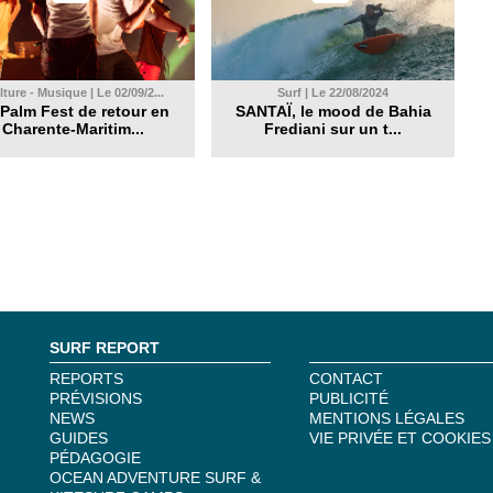
ture - Musique | Le 02/09/2...
Surf | Le 22/08/2024
Palm Fest de retour en
SANTAÏ, le mood de Bahia
Charente-Maritim...
Frediani sur un t...
SURF REPORT
REPORTS
CONTACT
PRÉVISIONS
PUBLICITÉ
NEWS
MENTIONS LÉGALES
GUIDES
VIE PRIVÉE ET COOKIES
PÉDAGOGIE
OCEAN ADVENTURE SURF &