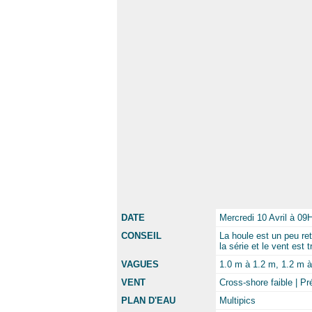
DATE
Mercredi 10 Avril à 09
CONSEIL
La houle est un peu re
la série et le vent est
VAGUES
1.0 m à 1.2 m, 1.2 m à 
VENT
Cross-shore faible | P
PLAN D'EAU
Multipics