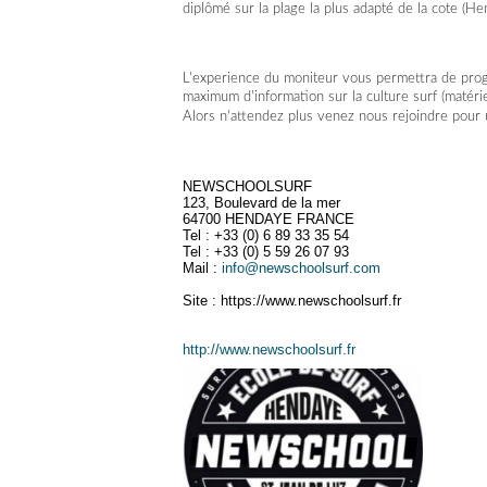
diplômé sur la plage la plus adapté de la cote (
L'experience du moniteur vous permettra de prog
maximum d'information sur la culture surf (matériel
Alors n'attendez plus venez nous rejoindre pour 
NEWSCHOOLSURF
123, Boulevard de la mer
64700 HENDAYE FRANCE
Tel : +33 (0) 6 89 33 35 54
Tel : +33 (0) 5 59 26 07 93
Mail :
info@newschoolsurf.com
Site : https://www.newschoolsurf.fr
http://www.newschoolsurf.fr