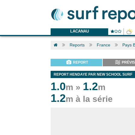
LACANAU
Reports
France
Pays 
REPORT
PRÉVIS
REPORT HENDAYE PAR NEW SCHOOL SURF
1.0
1.2
m »
m
1.2
m à la série