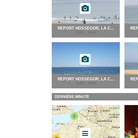
REPORT HOSSEGOR, LA C...
REP
31/07 _ 10:45
REPORT HOSSEGOR, LA C...
REP
21/07 _ 09:45
DERNIÈRE MINUTE