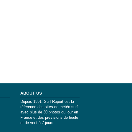
ABOUT US
Depuis 1991, Surf Report est la
référence des sites de météo surf
avec plus de 30 photos du jour en
France et des prévisions de houle
et de vent à 7 jours.