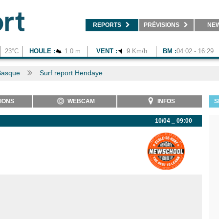
REPORTS
PRÉVISIONS
NE
23°C
HOULE :
1.0 m
VENT :
9 Km/h
BM :
04:02 - 16:29
Basque
Surf report Hendaye
IONS
WEBCAM
INFOS
S
10/04 _ 09:00