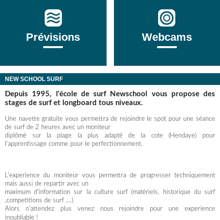
Prévisions
Webcams
NEW SCHOOL SURF
Depuis 1995, l'école de surf Newschool vous propose des
stages de surf et longboard tous niveaux.
Une navette gratuite vous permettra de rejoindre le spot pour une séance
de surf de 2 heures avec un moniteur
diplômé sur la plage la plus adapté de la cote (Hendaye) pour
l'apprentissage comme pour le perfectionnement.
L'experience du moniteur vous permettra de progresser techniquement
mais aussi de repartir avec un
maximum d'information sur la culture surf (matériels, historique du surf
,competitions de surf ....)
Alors n'attendez plus venez nous rejoindre pour une experience
inoubliable !