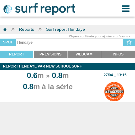
Reports
Surf report Hendaye
Cliquez sur l'étoile pour ajouter aux favoris
SPOT
REPORT
PRÉVISIONS
WEBCAM
INFOS
REPORT HENDAYE PAR NEW SCHOOL SURF
0.6
0.8
m »
m
27/04 _ 13:15
0.8
m à la série