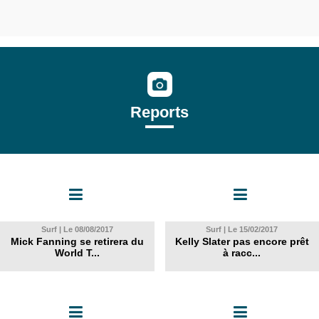
Reports
Surf | Le 08/08/2017
Surf | Le 15/02/2017
Mick Fanning se retirera du
Kelly Slater pas encore prêt
World T...
à racc...