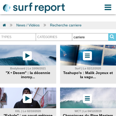
News / Vidéos
Recherche carriere
Bodyboard | Le 10/06/2021
Surf | Le 02/12/2020
''X • Decem'' : la décennie
Teahupo'o : Malik Joyeux et
incroy...
la vagu...
XXL | Le 02/10/2020
WCT | Le 04/12/2019
''Exhale'' : un court-métrage
Chroniques du Pipe Masters