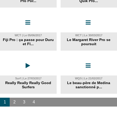
Pro Por...
Quik Pro...
WCT | Le 05/06/2017
WCT | Le 30/03/2017
Fiji Pro : ça passe pour Duru
Le Margaret River Pro se
et Fl...
poursuit
Surf | Le 27/03/2017
WQS | Le 21/02/2017
Really Really Really Good
Le beau-père de Medina
Surfers
sanctionné p...
1
2
3
4