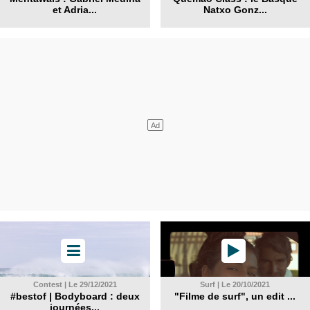
et Adria...
Natxo Gonz...
Contest | Le 29/12/2021
Surf | Le 20/10/2021
#bestof | Bodyboard : deux
"Filme de surf", un edit ...
journées...