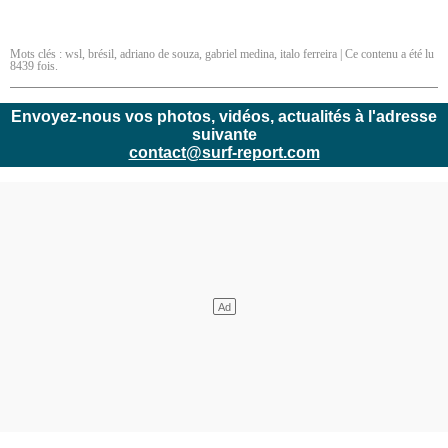
Mots clés :
wsl
,
brésil
,
adriano de souza
,
gabriel medina
,
italo ferreira
| Ce contenu a été lu
8439 fois.
Envoyez-nous vos photos, vidéos, actualités à l'adresse
suivante
contact@surf-report.com