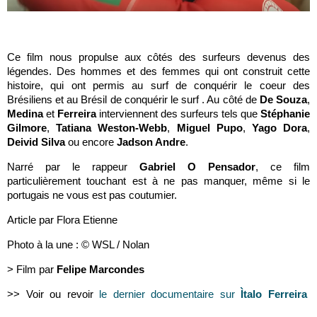
Ce film nous propulse aux côtés des surfeurs devenus des
légendes. Des hommes et des femmes qui ont construit cette
histoire, qui ont permis au surf de conquérir le coeur des
Brésiliens et au Brésil de conquérir le surf . Au côté de
De Souza
,
Medina
et
Ferreira
interviennent des surfeurs tels que
Stéphanie
Gilmore
,
Tatiana Weston-Webb
,
Miguel Pupo
,
Yago Dora
,
Deivid Silva
ou encore
Jadson Andre
.
Narré par le rappeur
Gabriel O Pensador
, ce film
particulièrement touchant est à ne pas manquer, même si le
portugais ne vous est pas coutumier.
Article par Flora Etienne
Photo à la une : © WSL / Nolan
> Film par
Felipe Marcondes
>> Voir ou revoir
le dernier documentaire sur
Ìtalo Ferreira