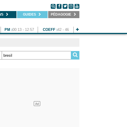
WS
GUIDES
PÉDAGOGIE
PM :
00:13 - 12:57
COEFF :
42 - 46