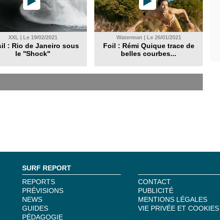
XXL | Le 19/02/2021
Waterman | Le 26/01/2021
il : Rio de Janeiro sous
Foil : Rémi Quique trace de
le ''Shock''
belles courbes...
SURF REPORT
REPORTS
CONTACT
PRÉVISIONS
PUBLICITÉ
NEWS
MENTIONS LÉGALES
GUIDES
VIE PRIVÉE ET COOKIES
PÉDAGOGIE