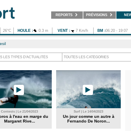
REPORTS
PRÉVISIONS
NE
26°C
HOULE :
0.3 m
VENT :
7 Km/h
BM :
06:20 - 19:07
sil
Contests | Le 21/04/2023
Surf | Le 14/04/2023
pros à l'eau en marge du
Un jour comme un autre à
Margaret Rive...
Fernando De Noron...