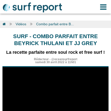
Vidéos
Combo parfait entre B...
SURF
-
COMBO PARFAIT ENTRE
BEYRICK THULANI ET JJ GREY
La recette parfaite entre soul rock et free surf !
Rédacteur
-
@oceansurfreport
samedi 30 avril 2022 à 11h01