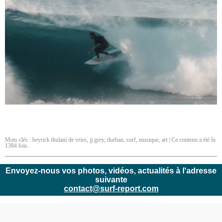
Mots clés :
beyrick thulani de vries
,
jj grey
,
durban
,
surf
,
musique
,
art
| Ce contenu a été lu
1384 fois.
Envoyez-nous vos photos, vidéos, actualités à l'adresse
suivante
contact@surf-report.com