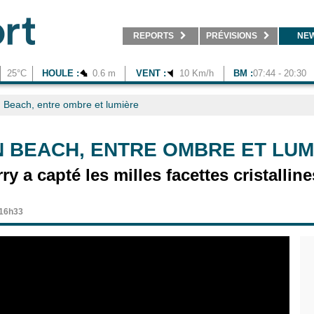
REPORTS
PRÉVISIONS
NE
25°C
HOULE :
0.6 m
VENT :
10 Km/h
BM :
07:44 - 20:30
 Beach, entre ombre et lumière
 BEACH, ENTRE OMBRE ET LUM
y a capté les milles facettes cristalline
 16h33