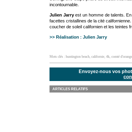
incontournable.
Julien Jarry
est un homme de talents. En 
facettes cristallines de la cité californienn
coucher de soleil californien et les teintes f
>> Réalisation : Julien Jarry
Mots clés :
huntington beach
,
californie
,
4k
,
comté d'orang
Envoyez-nous vos photos
con
ARTICLES RELATIFS