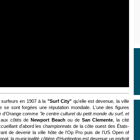
s surfeurs en 1907 à la
"Surf City"
qu'elle est devenue, la ville
e se sont forgées une réputation mondiale. L'une des figures
mté d'Orange comme
"le centre culturel du petit monde du surf, et
aux côtés de
Newport Beach
ou de
San Clemente
, la cité
accueillant d'abord les championnats de la côte ouest des États-
ant de devenir la ville hôte de l'Op Pro puis de l'US Open of
ional, la municipalité côtière d'Huntington est devenue un endroit