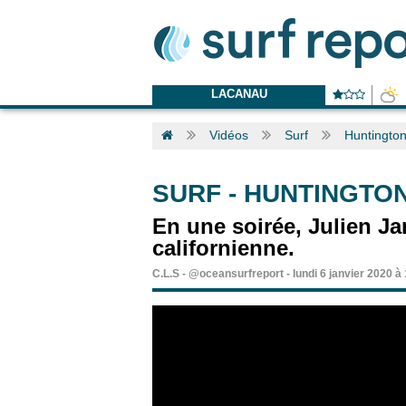
LACANAU
Vidéos
Surf
Huntington
SURF
-
HUNTINGTON
En une soirée, Julien Jarr
californienne.
C.L.S
-
@oceansurfreport
-
lundi 6 janvier 2020 à