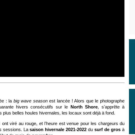
vée : la
big wave season
est lancée ! Alors que le photographe
uarante hivers consécutifs sur le
North Shore
, s'apprête à
s plus belles houles hivernales, les locaux sont déjà à fond.
d
ont viré au rouge, et l'heure est venue pour les chargeurs du
s sessions. La
saison hivernale 2021-2022
du
surf de gros
à