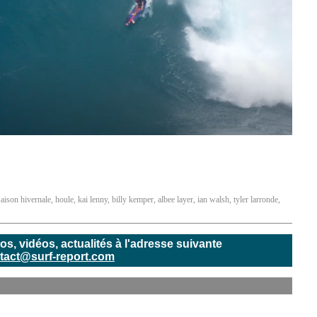
saison hivernale
,
houle
,
kai lenny
,
billy kemper
,
albee layer
,
ian walsh
,
tyler larronde
,
, vidéos, actualités à l'adresse suivante
tact@surf-report.com