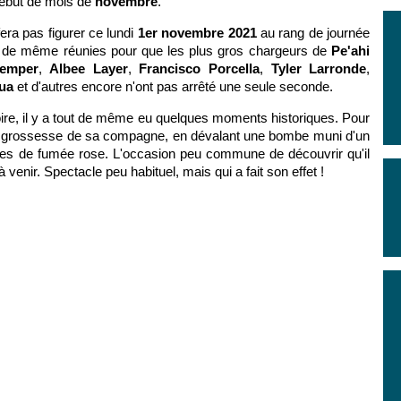
début de mois de
novembre
.
era pas figurer ce lundi
1er novembre 2021
au rang de journée
out de même réunies pour que les plus gros chargeurs de
Pe'ahi
Kemper
,
Albee Layer
,
Francisco Porcella
,
Tyler Larronde
,
ua
et d'autres encore n'ont pas arrêté une seule seconde.
oire, il y a tout de même eu quelques moments historiques. Pour
a grossesse de sa compagne, en dévalant une bombe muni d'un
lutes de fumée rose. L'occasion peu commune de découvrir qu'il
venir. Spectacle peu habituel, mais qui a fait son effet !