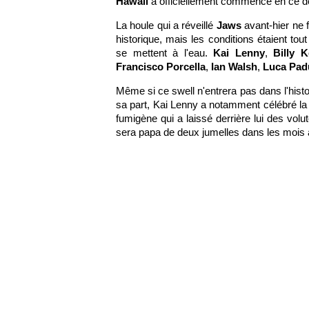
Hawaii
a officiellement commencé en ce 
La houle qui a réveillé
Jaws
avant-hier ne f
historique, mais les conditions étaient t
se mettent à l'eau.
Kai Lenny
,
Billy 
Francisco Porcella
,
Ian Walsh
,
Luca Pad
Même si ce swell n'entrera pas dans l'hist
sa part, Kai Lenny a notamment célébré l
fumigène qui a laissé derrière lui des vo
sera papa de deux jumelles dans les mois à 