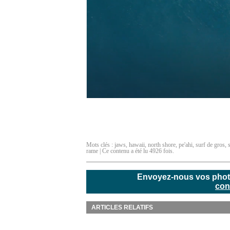
Mots clés :
jaws
,
hawaii
,
north shore
,
pe'ahi
,
surf de gros
,
rame
| Ce contenu a été lu 4926 fois.
Envoyez-nous vos photos
con
ARTICLES RELATIFS