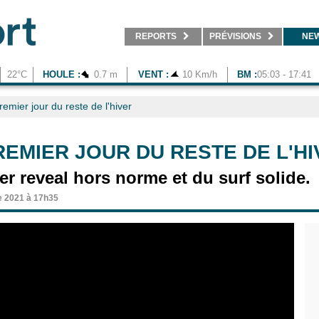
REPORTS
PRÉVISIONS
NE
22°C
HOULE :
0.7 m
VENT :
10 Km/h
BM :
05:03 - 17:41
remier jour du reste de l'hiver
REMIER JOUR DU RESTE DE L'H
 reveal hors norme et du surf solide.
e 2021 à 17h35