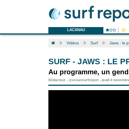
LACANAU
Vidéos
Surf
Jaws : le p
SURF
-
JAWS : LE P
Au programme, un gender
Rédacteur
-
@oceansurfreport
-
jeudi 4 novembr