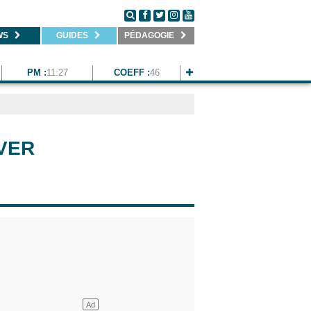
WS
GUIDES
PÉDAGOGIE
PM :
11:27
COEFF :
46
IVER