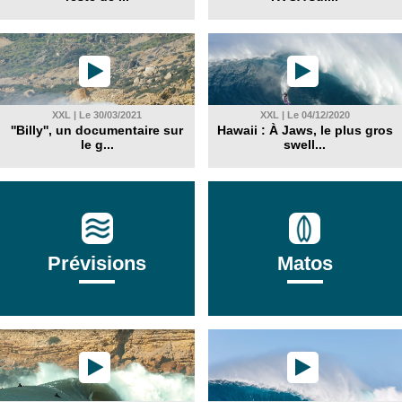
XXL | Le 30/03/2021
XXL | Le 04/12/2020
''Billy'', un documentaire sur
Hawaii : À Jaws, le plus gros
le g...
swell...
Prévisions
Matos