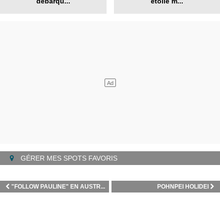
débarqu...
étoile m...
GÉRER MES SPOTS FAVORIS
"FOLLOW PAULINE" EN AUSTR...
POHNPEI HOLIDEI