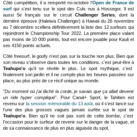
Côté compétition, il a remporté mi-octobre l'
Open de France de
surf
qui s'est tenu sur le spot des Culs nus à Hossegor. Il est
aussi 5e français sur le circuit
Challenger Series
, dont la
dernière épreuve (Haleiwa Challenger) à Hawaii du 26 novembre
au 7 décembre scellera définitivement la liste des 12 surfeurs qui
rejoindront le Championship Tour 2022. La première place valant
pas moins de 10 000 points, tout est encore jouable pour Kauli et
ses 4150 points actuels.
Côté freesurf, le goofy n'est pas sur la touche non plus. Bien que
son niveau s'observe dans toutes les conditions, c'est peut-être à
Teahupo'o
qu'il se révèle le plus. Le spot mythique, c'est
finalement son jardin et il ne compte plus les heures passées sur
place, au plus près de ce récif unique au monde.
"
Du moment où j'ai lâché la corde, je savais que ça allait devenir
un ride hyper compliqué
". Pour Canal+ Sport, le Tahitien est
revenu sur
la session mémorable du 13 août
, où il s'est lancé sur
l'une des plus grosses vagues jamais surfée sur le spot de
Teahupo'o
. Bien qu'il ne soit pas sorti de cette bombe, c'est
l'occasion pour le surfeur de revenir sur le danger de la vague, et
de sa connaissance de plus en plus aiguisée du spot.