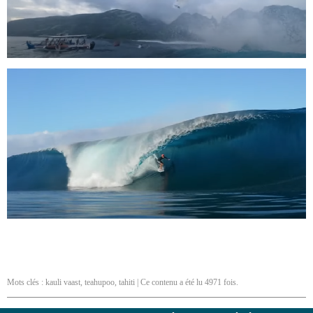
Mots clés :
kauli vaast
,
teahupoo
,
tahiti
| Ce contenu a été lu 4971 fois.