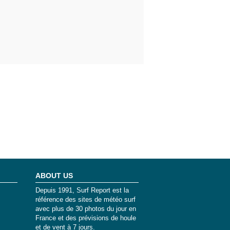
ABOUT US
Depuis 1991, Surf Report est la
référence des sites de météo surf
avec plus de 30 photos du jour en
France et des prévisions de houle
et de vent à 7 jours.