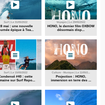
Surf | Le 31/05/2022
Voyages | Le 29/05/2022
28 mai : une nouvelle
HONO, le dernier film OXBOW
ournée épique à Tea...
désormais disp...
Surf | Le 15/05/2022
Culture - Musique | Le 11/05/2...
Condensé #40 : cette
Projection : HONO,
maine sur Surf Repo...
immersion en terre des ...