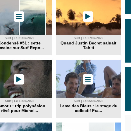
Surf | Le 31/07/2022
Surf | Le 27/07/2022
Condensé #51 : cette
Quand Justin Becret saluait
maine sur Surf Repo...
Tahiti
Surf | Le 11/07/2022
Surf | Le 05/07/2022
motu : trip polynésion
Lame des Bleus : le stage du
rêvé pour Michel...
collectif Fra...