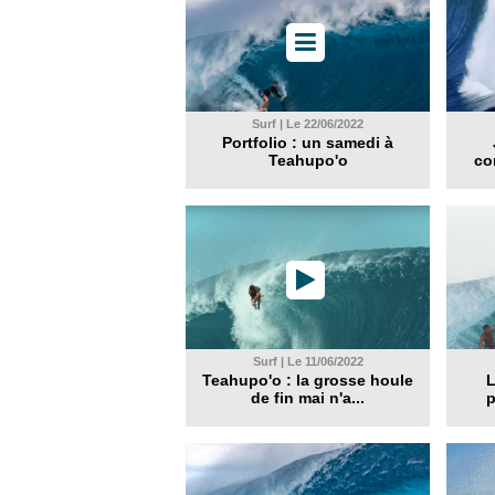
Surf | Le 22/06/2022
Portfolio : un samedi à
Teahupo'o
co
Surf | Le 11/06/2022
Teahupo'o : la grosse houle
L
de fin mai n'a...
p