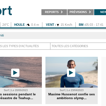
REPORTS
PRÉVISIONS
NE
24°C
HOULE :
0.4 m
VENT :
15 Km/h
BM :
05:03 - 17:41
iti
Surf | Le 20/05/2023
Surf | Le 23/04/2023
s sessions pendant le
Maxime Huscenot confie ses
ésastre de Teahup...
ambitions olymp...