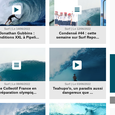
Surf | Le 14/06/2022
Surf | Le 12/06/2022
Jonathan Gubbins :
Condensé #44 : cette
nditions XXL à Pipeli...
semaine sur Surf Repo...
Surf | Le 08/06/2022
Surf | Le 03/06/2022
e Collectif France en
Teahupo'o, un paradis aussi
réparation olympiq...
dangereux que ...