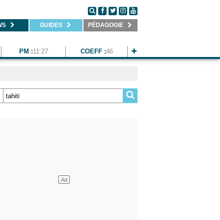
WS
GUIDES
PÉDAGOGIE
PM :
11:27
COEFF :
46