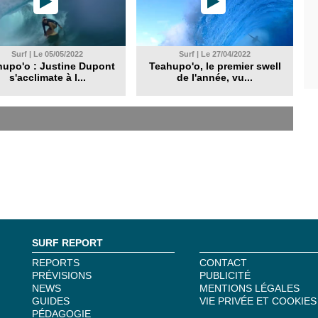
Surf | Le 05/05/2022
Surf | Le 27/04/2022
hupo'o : Justine Dupont
Teahupo'o, le premier swell
s'acclimate à l...
de l'année, vu...
SURF REPORT
REPORTS
CONTACT
PRÉVISIONS
PUBLICITÉ
NEWS
MENTIONS LÉGALES
GUIDES
VIE PRIVÉE ET COOKIES
PÉDAGOGIE