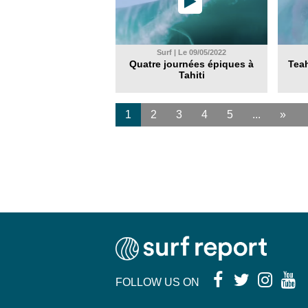
Surf | Le 09/05/2022
Quatre journées épiques à
Tea
Tahiti
1
2
3
4
5
...
»
FOLLOW US ON