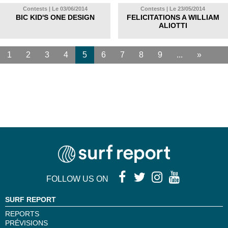
Contests | Le 03/06/2014
Contests | Le 23/05/2014
BIC KID'S ONE DESIGN
FELICITATIONS A WILLIAM
ALIOTTI
1
2
3
4
5
6
7
8
9
...
»
FOLLOW US ON
SURF REPORT
REPORTS
PRÉVISIONS