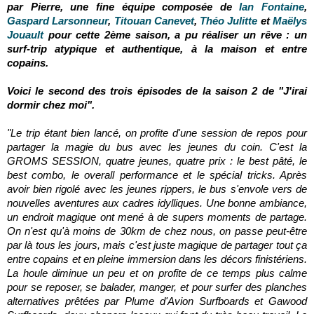
par Pierre, une fine équipe composée de
Ian Fontaine
,
Gaspard Larsonneur
,
Titouan Canevet
,
Théo Julitte
et
Maëlys
Jouault
pour cette 2ème saison, a pu réaliser un rêve : un
surf-trip atypique et authentique, à la maison et entre
copains.
Voici le second des trois épisodes de la saison 2 de "J'irai
dormir chez moi".
"Le trip étant bien lancé, on profite d'une session de repos pour
partager la magie du bus avec
les jeunes du coin. C'est la
GROMS SESSION, quatre jeunes, quatre prix : le best pâté, le
best
combo, le overall performance et le spécial tricks. Après
avoir bien rigolé avec les jeunes
rippers, le bus s'envole vers de
nouvelles aventures aux cadres idylliques. Une bonne
ambiance,
un endroit magique ont mené à de supers moments de partage.
On n'est qu'à
moins de 30km de chez nous, on passe peut-être
par là tous les jours, mais c'est juste
magique de partager tout ça
entre copains et en pleine immersion dans les décors
finistériens.
La houle diminue un peu et on profite de ce temps plus calme
pour se reposer,
se balader, manger, et pour surfer des planches
alternatives prêtées par Plume d'Avion
Surfboards et Gawood