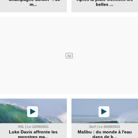
m...
belles ...
XXL | Le 12/09/2021
Surf | Le 26/08/2021
Luke Davis affronte les
Malibu : du monde à l'eau
monstres ma...
dans de b...