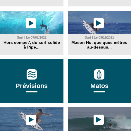
Surf | Le 07/02/2022
Surf | Le 08/11/2021
Hors compet', du surf solide
Mason Ho, quelques mètres
à Pipe...
au-dessus...
Prévisions
Matos