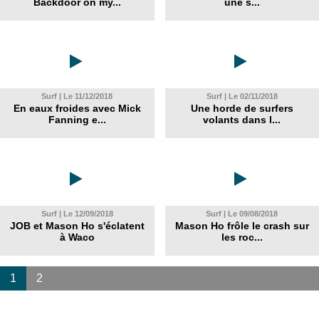
Backdoor on my...
une s...
Surf | Le 11/12/2018
Surf | Le 02/11/2018
En eaux froides avec Mick
Une horde de surfers
Fanning e...
volants dans l...
Surf | Le 12/09/2018
Surf | Le 09/08/2018
JOB et Mason Ho s'éclatent
Mason Ho frôle le crash sur
à Waco
les roc...
1
2