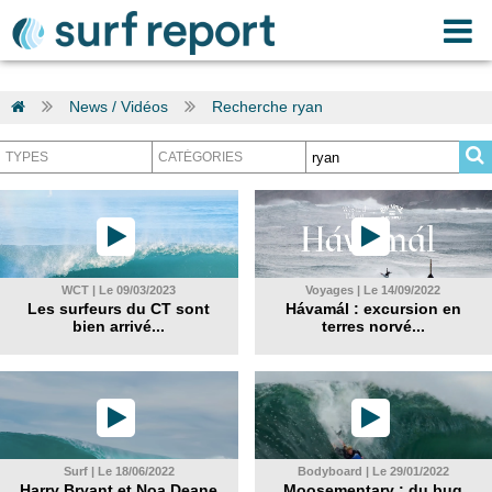
News / Vidéos
Recherche ryan
WCT | Le 09/03/2023
Voyages | Le 14/09/2022
Les surfeurs du CT sont
Hávamál : excursion en
bien arrivé...
terres norvé...
Surf | Le 18/06/2022
Bodyboard | Le 29/01/2022
Harry Bryant et Noa Deane
Moosementary : du bug