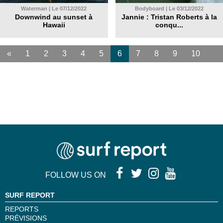
Waterman | Le 07/12/2022
Bodyboard | Le 03/12/2022
Downwind au sunset à
Jannie : Tristan Roberts à la
Hawaii
conqu...
«
1
2
3
4
5
6
7
8
9
10
...
»
FOLLOW US ON
SURF REPORT
REPORTS
PRÉVISIONS