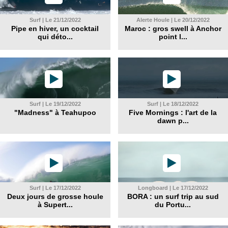
Surf | Le 21/12/2022
Alerte Houle | Le 20/12/2022
Pipe en hiver, un cocktail
Maroc : gros swell à Anchor
qui déto...
point l...
Surf | Le 19/12/2022
Surf | Le 18/12/2022
"Madness" à Teahupoo
Five Mornings : l'art de la
dawn p...
Surf | Le 17/12/2022
Longboard | Le 17/12/2022
Deux jours de grosse houle
BORA : un surf trip au sud
à Supert...
du Portu...