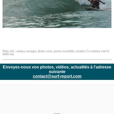
Mots clés :
oaxaca
,
mexique
,
jhony corzo
,
puerto escondido
,
zicatela
| Ce contenu a été lu
6400 fois.
Envoyez-nous vos photos, vidéos, actualités à l'adresse
suivante
contact@surf-report.com