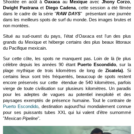
Shootée en août à
Oaxaca
au
Mexique
avec
Jhony Corzo
,
Dwight Pastrana
et
Diego Cadena
, cette session a été filmée
dans le cadre de la série
"
RAW DAYS
" présentant une journée
dans les meilleurs spots de surf du monde. Des images brutes et
non montées.
Situé au sud-ouest du pays, l'état d'Oaxaca est l'un des plus
grands du Mexique et héberge certains des plus beaux littoraux
du Pacifique mexicain.
Sur cette côte, les spots ne manquent pas. Loin de là (le plus
célèbre depuis les années 90 étant
Puerto Escondido
, sur la
plage mythique de trois kilomètres de long de
Zicatela)
. Si
certains lieux sont très fréquentés, beaucoup de spots restent
encore préservés sur cette étendue de 540 kilomètres, parfois
vierge de toute civilisation sur plusieurs kilomètres. Un paradis
pour les adeptes de vagues au potentiel inexploité et des
paysages exemptés de présence humaine. Tout le contraire de
Puerto Escondido
, destination aujourd'hui mondialement connue
pour ses puissants tubes XXL qui lui valent d'être surnommé
"
Mexican Pipeline
".