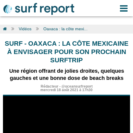
Vidéos
Oaxaca : la côte mexi...
SURF
-
OAXACA : LA CÔTE MEXICAINE
À ENVISAGER POUR SON PROCHAIN
SURFTRIP
Une région offrant de jolies droites, quelques
gauches et une bonne dose de beach breaks
Rédacteur
-
@oceansurfreport
mercredi 18 août 2021 à 17h30