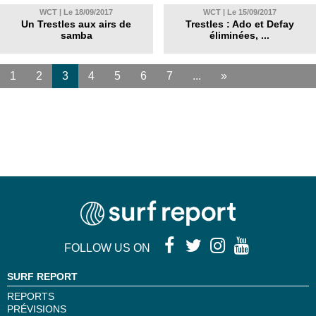
WCT | Le 18/09/2017
WCT | Le 15/09/2017
Un Trestles aux airs de
Trestles : Ado et Defay
samba
éliminées, ...
1
2
3
4
5
6
7
...
»
FOLLOW US ON
SURF REPORT
REPORTS
PRÉVISIONS