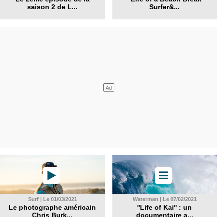
saison 2 de L...
Surfer&...
Surf | Le 01/03/2021
Waterman | Le 07/02/2021
Le photographe américain
''Life of Kai'' : un
Chris Burk...
documentaire a...