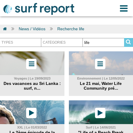
News / Vidéos
Recherche life
Voyages | Le 19/09/2023
Environnement | Le 12/05/2022
Des vacances au Sri Lanka :
Le 21 mai, Water Life
surf, n...
Community pré...
XXL | Le 01/03/2022
Surf | Le 14/06/2021
Le 2ème épisode de la
"Life of a Beach Break