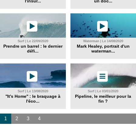
l'insur...
un doc...
Surf | Le 22/09/2020
Waterman | Le 14/08/2020
Prendre un barrel : le dernier
Mark Healey, portrait d'un
défi...
waterman...
Surf | Le 13/08/2020
Surf | Le 03/01/2020
''It's Home'' : le braquage à
Pipeline, le meilleur pour la
l'éco...
fin ?
1
2
3
4