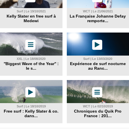
Surf | Le 19/10/2021
WCT | Le 21/06/2021
Kelly Slater en free surf à
La Française Johanne Defay
Medewi
remporte...
XXL | Le 18/08/2020
Surf | Le 13/03/2020
''Biggest Wave of the Year'' :
Expérience de surf nocturne
le s...
au Ranc...
Surf | Le 18/10/2019
WCT | Le 02/10/2019
Free surf : Kelly Slater & co.
Chroniques du Quik Pro
dans...
France : 201...