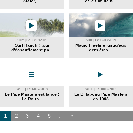
Slater, ...
et le film de K...
Surf | Le 13/03/2019
Surf | Le 12/03/2019
Surf Ranch : tour
Magic Pipeline jusqu'aux
d'échauffement po...
dernières ...
WCT | Le 14/12/2018
WCT | Le 10/12/2018
Le Pipe Masters est lancé :
Le Billabong Pipe Masters
Le Roun...
en 1998
1
2
3
4
5
...
»