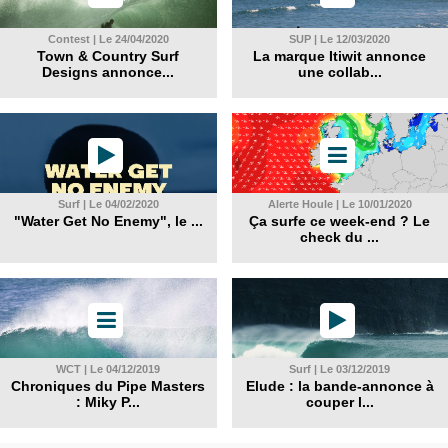
Contest | Le 24/04/2020
SUP | Le 12/03/2020
Town & Country Surf
La marque Itiwit annonce
Designs annonce...
une collab...
Surf | Le 04/02/2020
Alerte Houle | Le 10/01/2020
"Water Get No Enemy", le ...
Ça surfe ce week-end ? Le
check du ...
WCT | Le 04/12/2019
Surf | Le 03/12/2019
Chroniques du Pipe Masters
Elude : la bande-annonce à
: Miky P...
couper l...