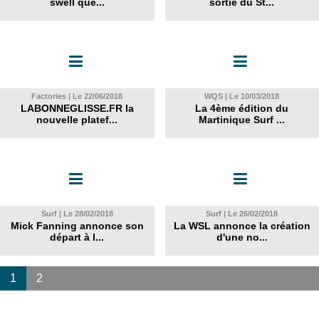
swell que...
sortie du St...
Factories | Le 22/06/2018
WQS | Le 10/03/2018
LABONNEGLISSE.FR la
La 4ème édition du
nouvelle platef...
Martinique Surf ...
Surf | Le 28/02/2018
Surf | Le 26/02/2018
Mick Fanning annonce son
La WSL annonce la création
départ à l...
d'une no...
1
2