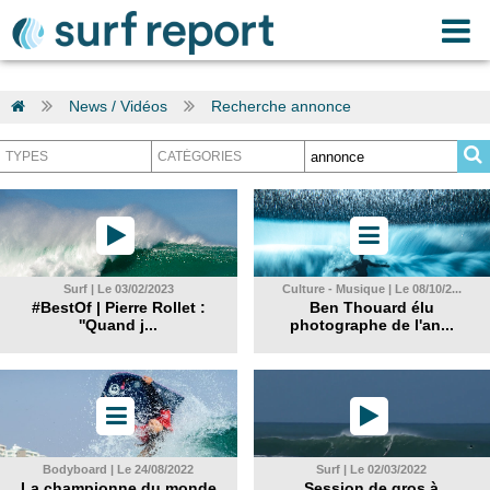
News / Vidéos
Recherche annonce
Surf | Le 03/02/2023
Culture - Musique | Le 08/10/2...
#BestOf | Pierre Rollet :
Ben Thouard élu
''Quand j...
photographe de l'an...
Bodyboard | Le 24/08/2022
Surf | Le 02/03/2022
La championne du monde
Session de gros à