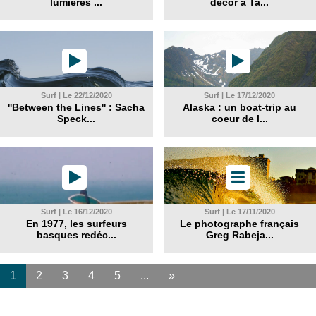
lumières ...
décor à Ta...
Surf | Le 22/12/2020
Surf | Le 17/12/2020
''Between the Lines'' : Sacha
Alaska : un boat-trip au
Speck...
coeur de l...
Surf | Le 16/12/2020
Surf | Le 17/11/2020
En 1977, les surfeurs
Le photographe français
basques redéc...
Greg Rabeja...
1
2
3
4
5
...
»