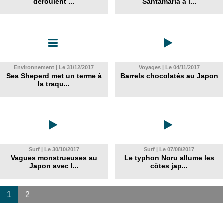
déroulent ...
Santamaria à l...
Environnement | Le 31/12/2017
Voyages | Le 04/11/2017
Sea Sheperd met un terme à
Barrels chocolatés au Japon
la traqu...
Surf | Le 30/10/2017
Surf | Le 07/08/2017
Vagues monstrueuses au
Le typhon Noru allume les
Japon avec l...
côtes jap...
1
2