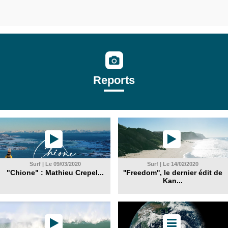
Reports
Surf | Le 09/03/2020
Surf | Le 14/02/2020
"Chione" : Mathieu Crepel...
''Freedom'', le dernier édit de
Kan...