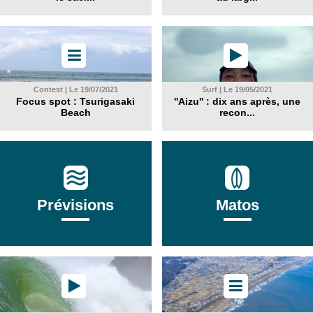
Contest | Le 19/07/2021
Surf | Le 19/05/2021
Focus spot : Tsurigasaki
''Aizu'' : dix ans après, une
Beach
recon...
Prévisions
Matos