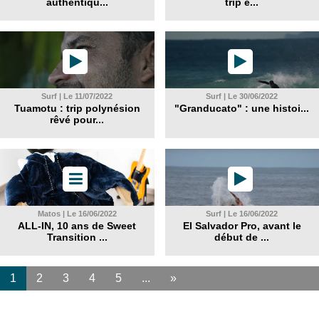
authentiqu...
trip e...
Surf | Le 11/07/2022
Surf | Le 30/06/2022
Tuamotu : trip polynésion
"Granducato" : une histoi...
rêvé pour...
Matos | Le 16/06/2022
Surf | Le 16/06/2022
ALL-IN, 10 ans de Sweet
El Salvador Pro, avant le
Transition ...
début de ...
1
2
3
4
5
...
»