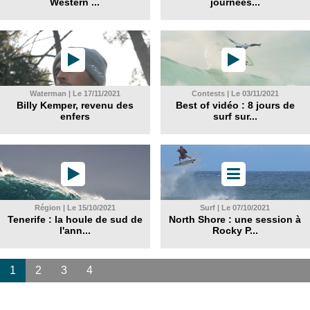
Western ...
journées...
Waterman | Le 17/11/2021
Contests | Le 03/11/2021
Billy Kemper, revenu des
Best of vidéo : 8 jours de
enfers
surf sur...
Région | Le 15/10/2021
Surf | Le 07/10/2021
Tenerife : la houle de sud de
North Shore : une session à
l'ann...
Rocky P...
1
2
3
4