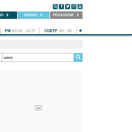
WS
GUIDES
PÉDAGOGIE
PM :
01:52 - 14:27
COEFF :
45 - 56