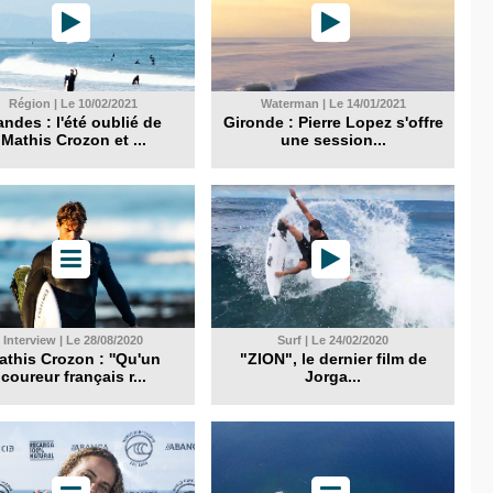
Région | Le 10/02/2021
Waterman | Le 14/01/2021
ndes : l'été oublié de
Gironde : Pierre Lopez s'offre
Mathis Crozon et ...
une session...
Interview | Le 28/08/2020
Surf | Le 24/02/2020
athis Crozon : ''Qu'un
"ZION", le dernier film de
coureur français r...
Jorga...