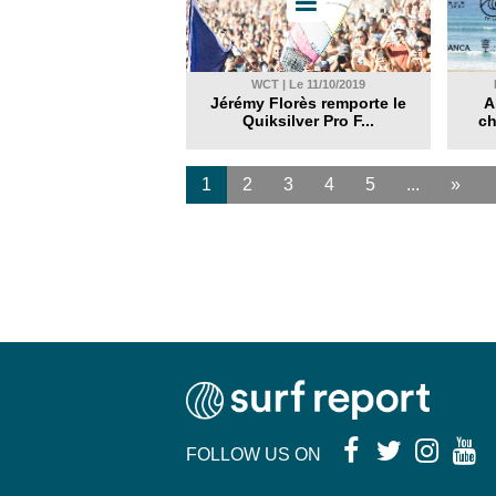
WCT | Le 11/10/2019
Jérémy Florès remporte le
A
Quiksilver Pro F...
ch
1
2
3
4
5
...
»
FOLLOW US ON