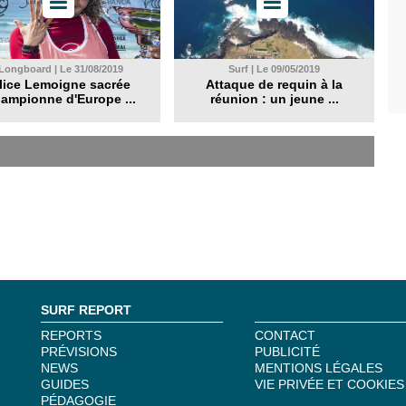
Longboard | Le 31/08/2019
Surf | Le 09/05/2019
lice Lemoigne sacrée
Attaque de requin à la
ampionne d'Europe ...
réunion : un jeune ...
SURF REPORT
REPORTS
CONTACT
PRÉVISIONS
PUBLICITÉ
NEWS
MENTIONS LÉGALES
GUIDES
VIE PRIVÉE ET COOKIES
PÉDAGOGIE