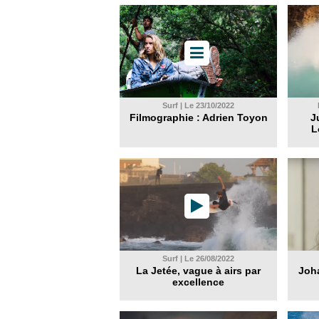
Surf | Le 23/10/2022
Filmographie : Adrien Toyon
J
L
Surf | Le 26/08/2022
La Jetée, vague à airs par
Joha
excellence