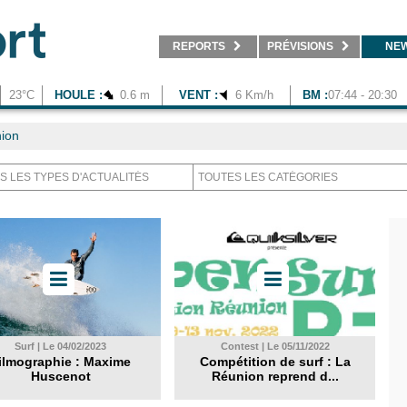
REPORTS
PRÉVISIONS
NE
23°C
HOULE :
0.6 m
VENT :
6 Km/h
BM :
07:44 - 20:30
ion
Surf | Le 04/02/2023
Contest | Le 05/11/2022
ilmographie : Maxime
Compétition de surf : La
Huscenot
Réunion reprend d...