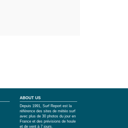
ABOUT US
Depuis 1991, Surf Report est la
référence des sites de météo surf
avec plus de 30 photos du jour en
France et des prévisions de houle
et de vent à 7 jours.