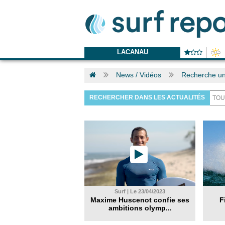
LACANAU
News / Vidéos
Recherche un
RECHERCHER DANS LES ACTUALITÉS
Surf | Le 23/04/2023
Maxime Huscenot confie ses
F
ambitions olymp...