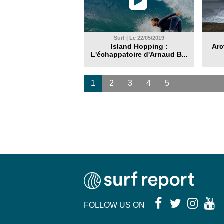
Surf | Le 22/05/2019
Island Hopping :
Arc
L'échappatoire d'Arnaud B...
1
2
3
4
5
FOLLOW US ON