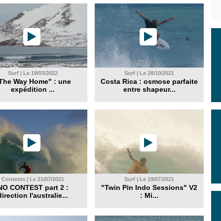
Surf | Le 19/03/2022
Surf | Le 28/10/2021
The Way Home" : une
Costa Rica : osmose parfaite
expédition ...
entre shapeur...
Contests | Le 21/07/2021
Surf | Le 19/07/2021
NO CONTEST part 2 :
"Twin Pin Indo Sessions" V2
direction l'australie...
: Mi...