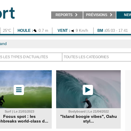
REPORTS
PRÉVISIONS
NE
25°C
HOULE :
0.7 m
VENT :
9 Km/h
BM :
05:03 - 17:41
land
Surf | Le 21/01/2023
Bodyboard | Le 21/04/2022
Focus spot : les
"Island boogie vibes", Oahu
hbreaks world-class d...
styl...