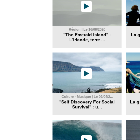
Région | Le 16/08/2020
''The Emerald Island'' :
La 
L'Irlande, terre ...
Culture - Musique | Le 02/04/2...
''Self Discovery For Social
La g
Survival'' : u...