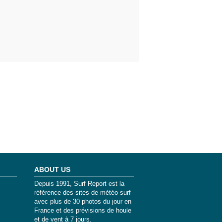
ABOUT US
Depuis 1991, Surf Report est la
référence des sites de météo surf
avec plus de 30 photos du jour en
France et des prévisions de houle
et de vent à 7 jours.