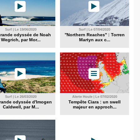
Surf | Le 19/06/2020
Surf | Le 07/04/2020
grande odyssée de Noah
''Northern Reaches'' : Torren
Wegrich, par Mor...
Martyn aux c...
Surf | Le 26/03/2020
Alerte Houle | Le 07/02/2020
rande odyssée d'Imogen
Tempête Ciara : un swell
Caldwell, par M...
majeur en approch...