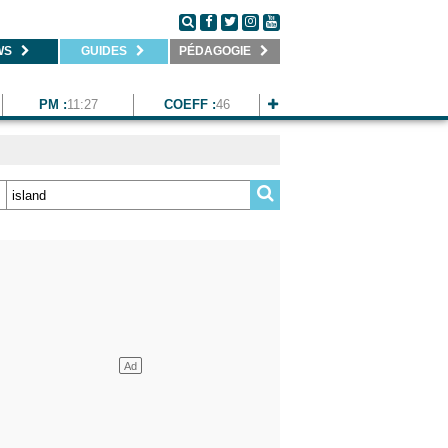
WS
GUIDES
PÉDAGOGIE
PM :
11:27
COEFF :
46